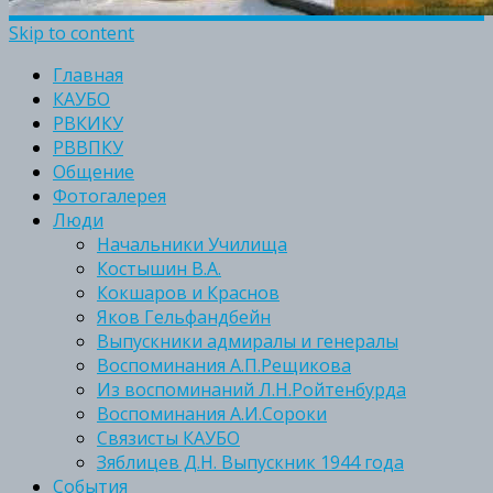
Skip to content
Главная
КАУБО
РВКИКУ
РВВПКУ
Общение
Фотогалерея
Люди
Начальники Училища
Костышин В.А.
Кокшаров и Краснов
Яков Гельфандбейн
Выпускники адмиралы и генералы
Воспоминания А.П.Рещикова
Из воспоминаний Л.Н.Ройтенбурда
Воспоминания А.И.Сороки
Связисты КАУБО
Зяблицев Д.Н. Выпускник 1944 года
События