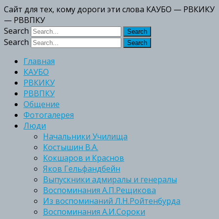
Сайт для тех, кому дороги эти слова КАУБО — РВКИКУ
— РВВПКУ
Search
Search
Главная
КАУБО
РВКИКУ
РВВПКУ
Общение
Фотогалерея
Люди
Начальники Училища
Костышин В.А.
Кокшаров и Краснов
Яков Гельфандбейн
Выпускники адмиралы и генералы
Воспоминания А.П.Рещикова
Из воспоминаний Л.Н.Ройтенбурда
Воспоминания А.И.Сороки